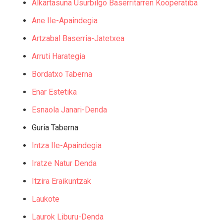
Alkartasuna Usurbilgo Baserritarren Kooperatiba
Ane Ile-Apaindegia
Artzabal Baserria-Jatetxea
Arruti Harategia
Bordatxo Taberna
Enar Estetika
Esnaola Janari-Denda
Guria Taberna
Intza Ile-Apaindegia
Iratze Natur Denda
Itzira Eraikuntzak
Laukote
Laurok Liburu-Denda