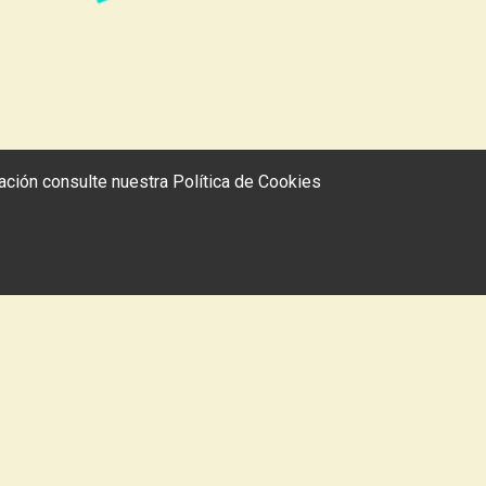
rmación consulte nuestra
Política de Cookies
e
Bacalao de Pasaia
ESNAOLA JANARI-DENDA
DA