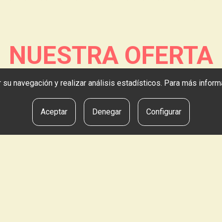
NUESTRA OFERTA
tar su navegación y realizar análisis estadísticos. Para más info
Aceptar
Denegar
Configurar
ostilla de primera
Vino especial d
CIRCE
SNAOLA JANARI-DENDA
ESNAOLA JANARI-DEN