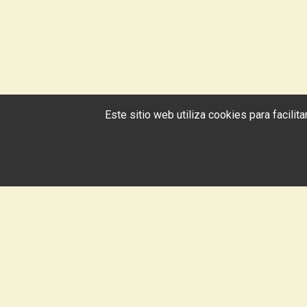
Este sitio web utiliza cookies para facili
Haz el pedido por
C
teléfono y recogerlo
E
en la tienda