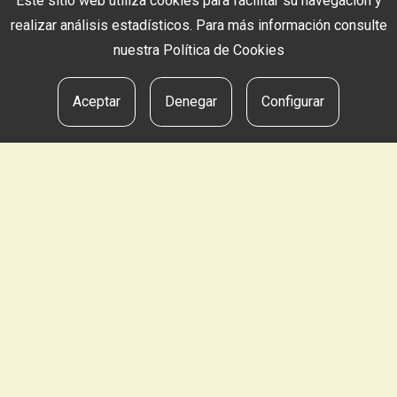
Este sitio web utiliza cookies para facilitar su navegación y
realizar análisis estadísticos. Para más información consulte
nuestra
Política de Cookies
Aceptar
Denegar
Configurar
Productos GHD
N.I. ILE-APAINDEGIA