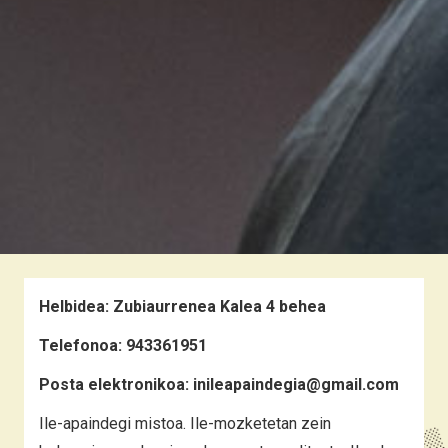
Helbidea:
Zubiaurrenea Kalea 4 behea
Telefonoa:
943361951
Posta elektronikoa:
inileapaindegia@gmail.com
Ile-apaindegi mistoa. Ile-mozketetan zein