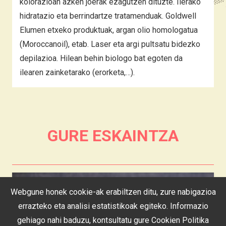
kolorazioan azken joerak ezagutzen dituzte. Ilerako
hidratazio eta berrindartze tratamenduak. Goldwell
Elumen etxeko produktuak, argan olio homologatua
(Moroccanoil), etab. Laser eta argi pultsatu bidezko
depilazioa. Hilean behin biologo bat egoten da
ilearen zainketarako (erorketa,…).
GURE ESKAINTZA
Webgune honek cookie-ak erabiltzen ditu, zure nabigazioa
errazteko eta analisi estatistikoak egiteko. Informazio
gehiago nahi baduzu, kontsultatu gure
Cookien Politika