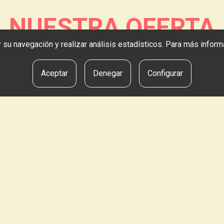
NUESTRA OFERTA
tar su navegación y realizar análisis estadísticos. Para más info
Aceptar
Denegar
Configurar
Literatura Vasca
Eskuen Dantza
LIZARDI LIBURUDENDA
LIZARDI LIBURUDEND