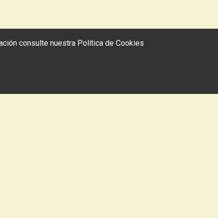
rmación consulte nuestra
Política de Cookies
Jakomintxo
A
LIZARDI LIBURUDENDA