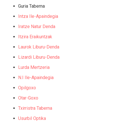
Guria Taberna
Intza Ile-Apaindegia
Iratze Natur Denda
Itzira Eraikuntzak
Laurok Liburu-Denda
Lizardi Liburu-Denda
Lurda Mertzeria
N.I Ile-Apaindegia
Opilgoxo
Otar-Goxo
Txirristra Taberna
Usurbil Optika