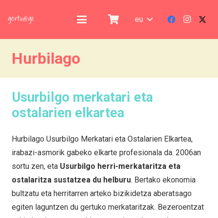
eu
Hurbilago
Usurbilgo merkatari eta
ostalarien elkartea
Hurbilago Usurbilgo Merkatari eta Ostalarien Elkartea,
irabazi-asmorik gabeko elkarte profesionala da. 2006an
sortu zen, eta
Usurbilgo herri-merkataritza eta
ostalaritza sustatzea du helburu
. Bertako ekonomia
bultzatu eta herritarren arteko bizikidetza aberatsago
egiten laguntzen du gertuko merkataritzak. Bezeroentzat