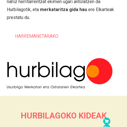
nahiz herritarrentzat ekimen ugari antolatzen da
Hurbilagotik, eta
merkataritza gida hau
ere Elkarteak
prestatu du.
HARREMANETARAKO
HURBILAGOKO KIDEAK