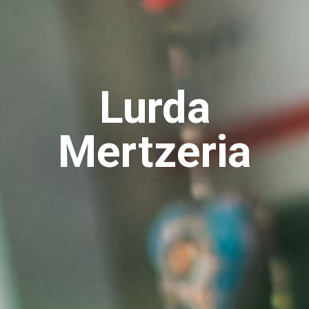
Lurda
Mertzeria