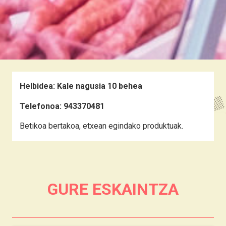
Helbidea:
Kale nagusia 10 behea
Telefonoa:
943370481
Betikoa bertakoa, etxean egindako produktuak.
GURE ESKAINTZA