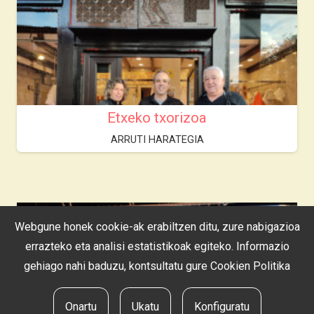
Etxeko txorizoa
ARRUTI HARATEGIA
Webgune honek cookie-ak erabiltzen ditu, zure nabigazioa
errazteko eta analisi estatistikoak egiteko. Informazio
gehiago nahi baduzu, kontsultatu gure
Cookien Politika
Onartu
Ukatu
Konfiguratu