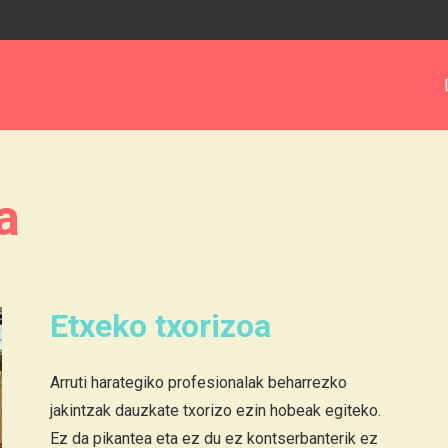
a
Etxeko txorizoa
Arruti harategiko profesionalak beharrezko
jakintzak dauzkate txorizo ezin hobeak egiteko.
Ez da pikantea eta ez du ez kontserbanterik ez