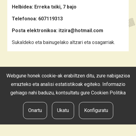
Helbidea:
Erreka txiki, 7 bajo
Telefonoa:
607119313
Posta elektronikoa:
itzira@hotmail.com
Sukaldeko eta bainugelako altzari eta osagarriak.
Webgune honek cookie-ak erabiltzen ditu, zure nabigazioa
GURE ESKAINTZA
errazteko eta analisi estatistikoak egiteko. Informazio
gehiago nahi baduzu, kontsultatu gure
Cookien Politika
Onartu
Ukatu
Konfiguratu
Ez da emaitzarik aurkitu.