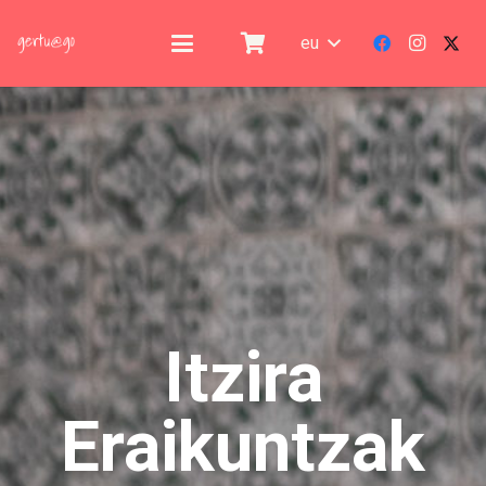
eu
Itzira
Eraikuntzak