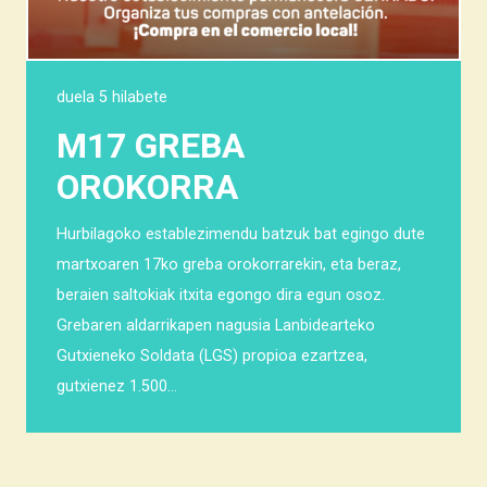
duela 5 hilabete
M17 GREBA
OROKORRA
Hurbilagoko establezimendu batzuk bat egingo dute
martxoaren 17ko greba orokorrarekin, eta beraz,
beraien saltokiak itxita egongo dira egun osoz.
Grebaren aldarrikapen nagusia Lanbidearteko
Gutxieneko Soldata (LGS) propioa ezartzea,
gutxienez 1.500…