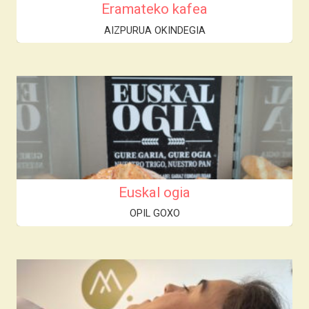
Eramateko kafea
AIZPURUA OKINDEGIA
Euskal ogia
OPIL GOXO