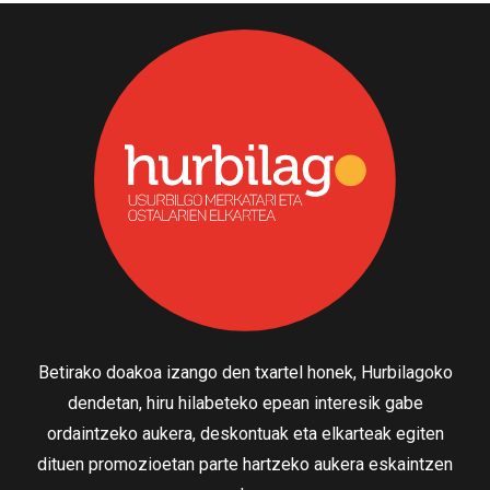
Betirako doakoa izango den txartel honek, Hurbilagoko
dendetan, hiru hilabeteko epean interesik gabe
ordaintzeko aukera, deskontuak eta elkarteak egiten
dituen promozioetan parte hartzeko aukera eskaintzen