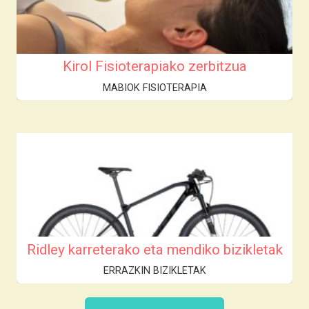
Kirol Fisioterapiako zerbitzua
MABIOK FISIOTERAPIA
Ridley karreterako eta mendiko bizikletak
ERRAZKIN BIZIKLETAK