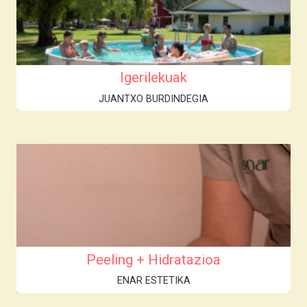
Igerilekuak
JUANTXO BURDINDEGIA
Peeling + Hidratazioa
ENAR ESTETIKA