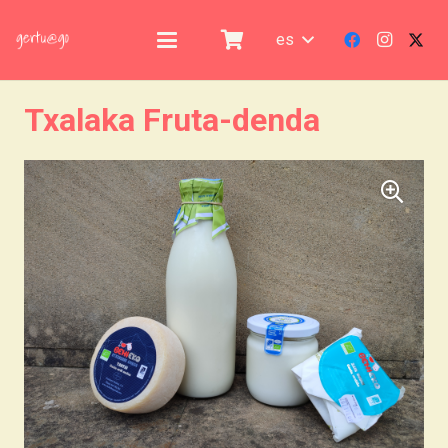
es
Txalaka Fruta-denda