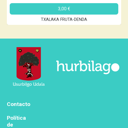
3,00
€
TXALAKA FRUTA-DENDA
Contacto
Política
de