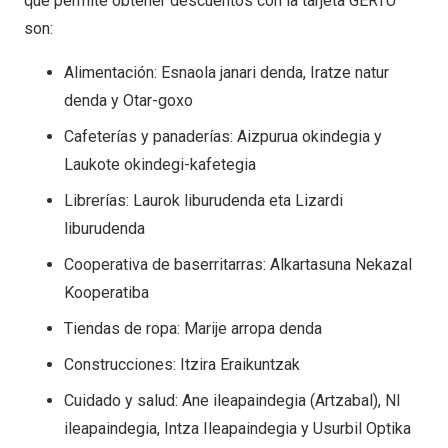
que permite obtener descuentos con la tarjeta GERTU
son:
Alimentación: Esnaola janari denda, Iratze natur
denda y Otar-goxo
Cafeterías y panaderías: Aizpurua okindegia y
Laukote okindegi-kafetegia
Librerías: Laurok liburudenda eta Lizardi
liburudenda
Cooperativa de baserritarras: Alkartasuna Nekazal
Kooperatiba
Tiendas de ropa: Marije arropa denda
Construcciones: Itzira Eraikuntzak
Cuidado y salud: Ane ileapaindegia (Artzabal), NI
ileapaindegia, Intza Ileapaindegia y Usurbil Optika