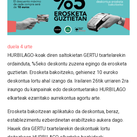
duela 4 urte
HURBILAGO-koak diren saltokietan GERTU txartelarekin
ordainduta, %5eko deskontu zuzena egingo da erosketa
guztietan. Erosketa bakoitzeko, gehienez 10 euroko
deskontua lortu ahal izango da. Irailaren 26tik urriaren 2ra
iraungo du kanpainak edo deskontuetarako HURBILAGO
elkarteak ezarritako aurrekontua agortu arte.
Erosketa bakoitzean aplikatuko da deskontua, beraz,
establezimentu ezberdinetan erabiltzeko aukera dago.
Hauek dira GERTU txartelarekin deskontuak lortu