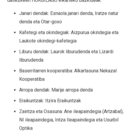
daitezkeen HURBILAGO elkarteko bazkideak:
Janari dendak: Esnaola janari denda, Iratze natur
denda eta Otar-goxo
Kafetegi eta okindegiak: Aizpurua okindegia eta
Laukote okindegi-kafetegia
Liburu dendak: Laurok liburudenda eta Lizardi
liburudenda
Baserritarren kooperatiba: Alkartasuna Nekazal
Kooperatiba
Arropa dendak: Marije arropa denda
Eraikuntzak: Itzira Eraikuntzak
Zaintza eta Osasuna: Ane ileapaindegia (Artzabal),
NI ileapaindegia, Intza Ileapaindegia eta Usurbil
Optika