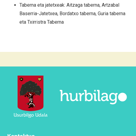
Taberna eta jatetxeak: Aitzaga taberna, Artzabal
Baserria-Jatetxea, Bordatxo taberna, Guria taberna
eta Txirristra Taberna