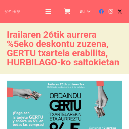
eu
Irailaren 26tik aurrera
%5eko deskontu zuzena,
GERTU txartela erabilita,
HURBILAGO-ko saltokietan