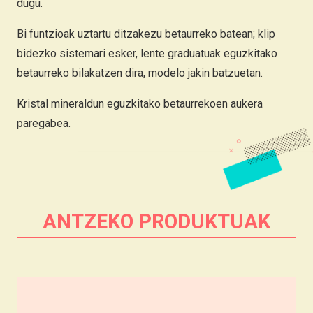
dugu.
Bi funtzioak uztartu ditzakezu betaurreko batean; klip
bidezko sistemari esker, lente graduatuak eguzkitako
betaurreko bilakatzen dira, modelo jakin batzuetan.
Kristal mineraldun eguzkitako betaurrekoen aukera
paregabea.
ANTZEKO PRODUKTUAK