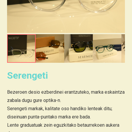
Serengeti
Bezeroen desio ezberdinei erantzuteko, marka eskaintza
zabala dugu gure optika-n.
Serengeti markak, kalitate oso handiko lenteak ditu;
diseinuan punta-puntako marka ere bada.
Lente graduatuak zein eguzkitako betaurrekoen aukera