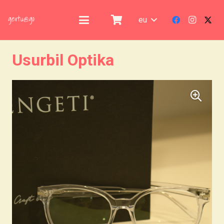
eu
Usurbil Optika