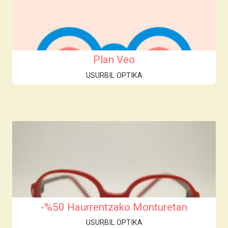
Plan Veo
USURBIL OPTIKA
-%50 Haurrentzako Monturetan
USURBIL OPTIKA