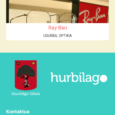
Ray·Ban
USURBIL OPTIKA
Kontaktua