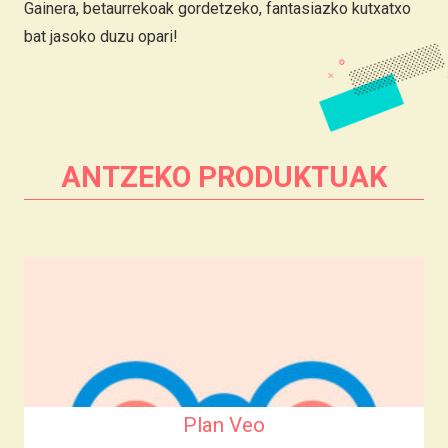
Gainera, betaurrekoak gordetzeko, fantasiazko kutxatxo
bat jasoko duzu opari!
ANTZEKO PRODUKTUAK
Plan Veo