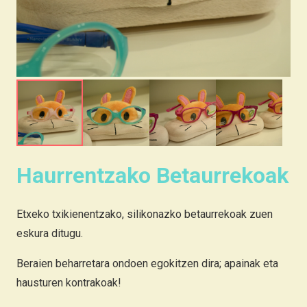
Haurrentzako Betaurrekoak
Etxeko txikienentzako, silikonazko betaurrekoak zuen
eskura ditugu.
Beraien beharretara ondoen egokitzen dira; apainak eta
hausturen kontrakoak!