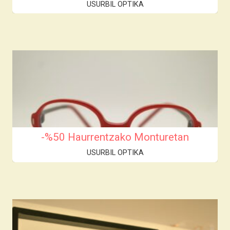
USURBIL OPTIKA
-%50 Haurrentzako Monturetan
USURBIL OPTIKA