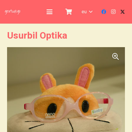
eu
Usurbil Optika