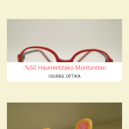
-%50 Haurrentzako Monturetan
USURBIL OPTIKA