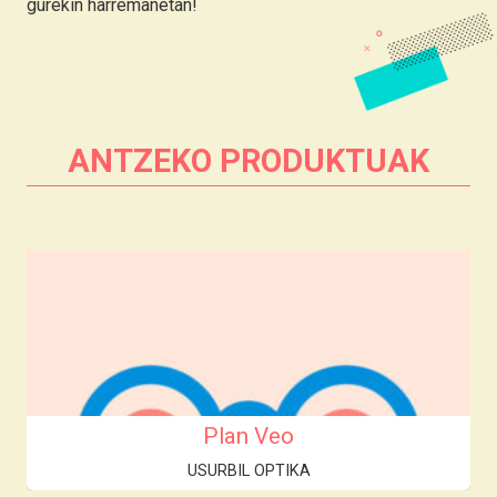
gurekin harremanetan!
ANTZEKO PRODUKTUAK
Plan Veo
USURBIL OPTIKA