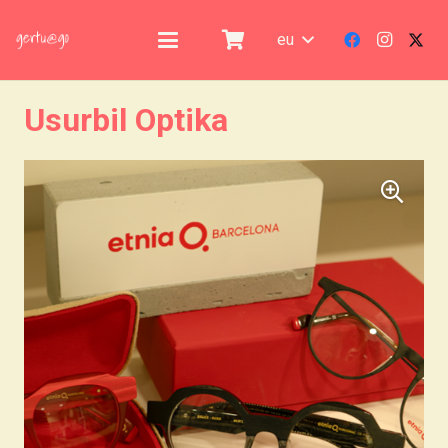
eu
Usurbil Optika