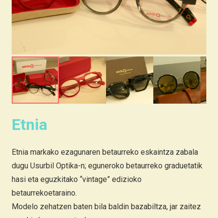
Etnia
Etnia markako ezagunaren betaurreko eskaintza zabala
dugu Usurbil Optika-n; eguneroko betaurreko graduetatik
hasi eta eguzkitako “vintage” edizioko
betaurrekoetaraino.
Modelo zehatzen baten bila baldin bazabiltza, jar zaitez