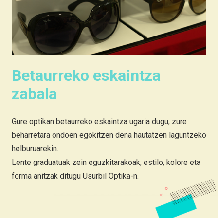
Betaurreko eskaintza
zabala
Gure optikan betaurreko eskaintza ugaria dugu, zure
beharretara ondoen egokitzen dena hautatzen laguntzeko
helburuarekin.
Lente graduatuak zein eguzkitarakoak; estilo, kolore eta
forma anitzak ditugu Usurbil Optika-n.