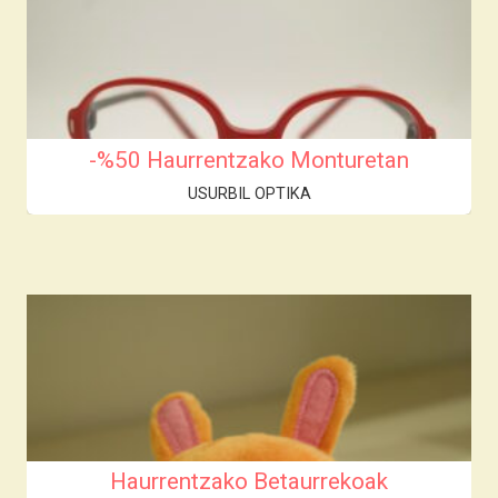
-%50 Haurrentzako Monturetan
USURBIL OPTIKA
Haurrentzako Betaurrekoak