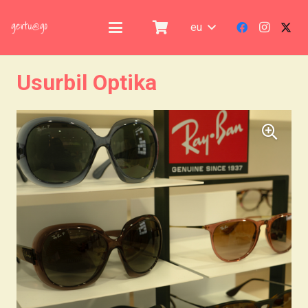
eu
Usurbil Optika