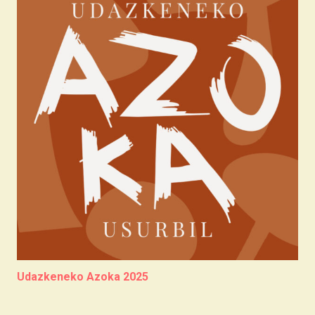
Udazkeneko Azoka 2025