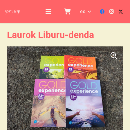
es
Laurok Liburu-denda