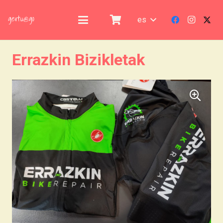
es
Errazkin Bizikletak