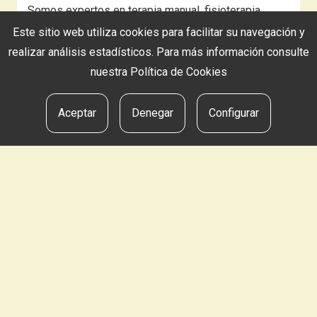
Somos expertos en terapia manual, fisioterapia
invasiva y fisioterapia deportiva y estamos en
Este sitio web utiliza cookies para facilitar su navegación y
constante formación para aplicar el tratamiento que
realizar análisis estadísticos. Para más información consulte
mejor se adapta a tu cuerpo y a tu dolencia. Para ello
nuestra
Política de Cookies
nos apoyamos del uso de la Ecografía, Terapia
manual ortopédica, diatermia, eléctrolisis,
Aceptar
Denegar
Configurar
neuromodulación y demás técnicas invasivas
NUESTRA OFERTA