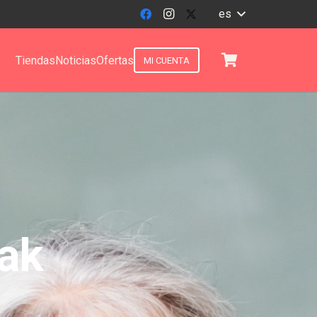
es
Tiendas
Noticias
Ofertas
MI CUENTA
ak