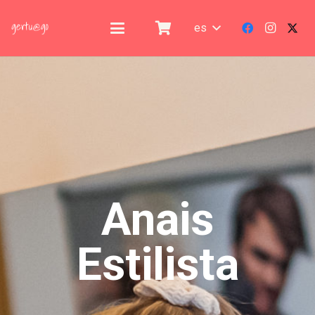
es
Anais
Estilista