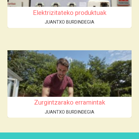
Elektrizitateko produktuak
JUANTXO BURDINDEGIA
Zurgintzarako erramintak
JUANTXO BURDINDEGIA