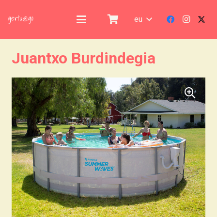
eu
Juantxo Burdindegia