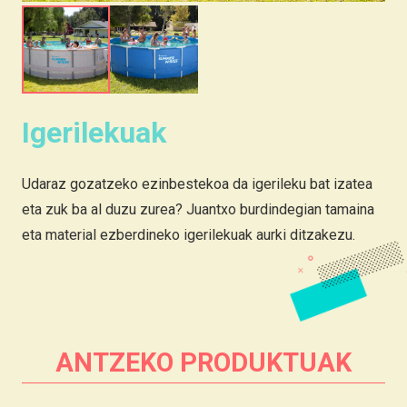
Igerilekuak
Udaraz gozatzeko ezinbestekoa da igerileku bat izatea
eta zuk ba al duzu zurea? Juantxo burdindegian tamaina
eta material ezberdineko igerilekuak aurki ditzakezu.
ANTZEKO PRODUKTUAK