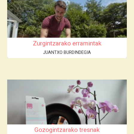
Zurgintzarako erramintak
JUANTXO BURDINDEGIA
Gozogintzarako tresnak