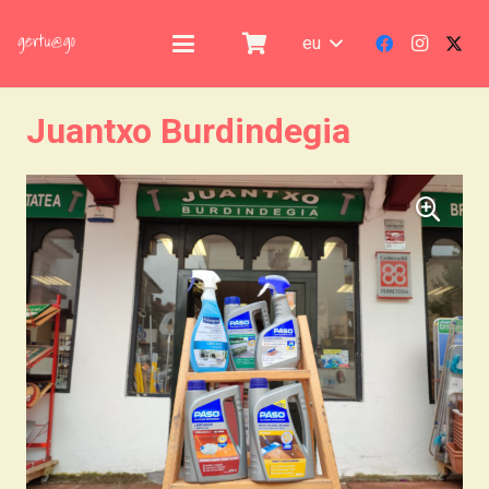
eu
Juantxo Burdindegia