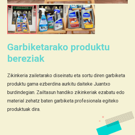
Garbiketarako produktu
bereziak
Zikinkeria zailetarako diseinatu eta sortu diren garbiketa
produktu gama ezberdina aurkitu daiteke Juantxo
burdindegian. Zailtasun handiko zikinkeriak ezabatu edo
material zehatz baten garbiketa profesionala egiteko
produktuak dira.