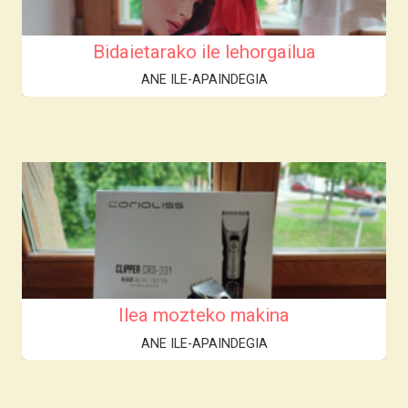
Bidaietarako ile lehorgailua
ANE ILE-APAINDEGIA
Ilea mozteko makina
ANE ILE-APAINDEGIA