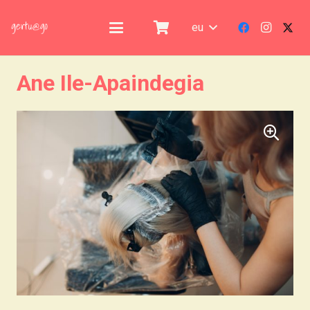
eu
Ane Ile-Apaindegia