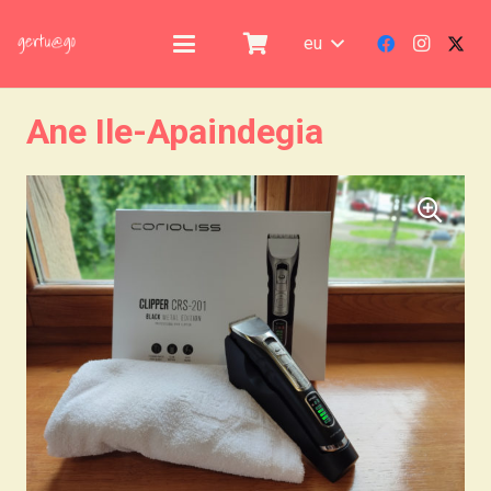
eu
Ane Ile-Apaindegia