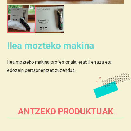
Ilea mozteko makina
Ilea mozteko makina profesionala, erabil erraza eta
edozein pertsonentzat zuzendua.
ANTZEKO PRODUKTUAK