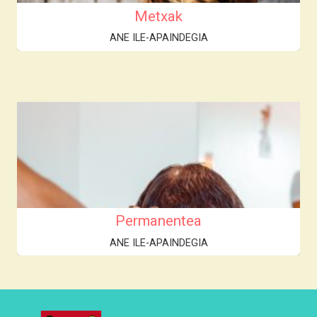
Metxak
ANE ILE-APAINDEGIA
Permanentea
ANE ILE-APAINDEGIA