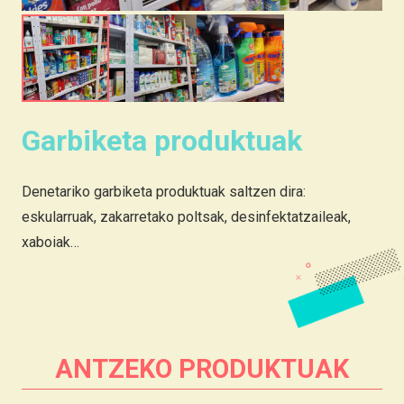
Garbiketa produktuak
Denetariko garbiketa produktuak saltzen dira:
eskularruak, zakarretako poltsak, desinfektatzaileak,
xaboiak…
ANTZEKO PRODUKTUAK