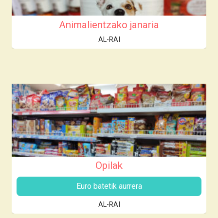
Animalientzako janaria
AL-RAI
Opilak
Euro batetik aurrera
AL-RAI