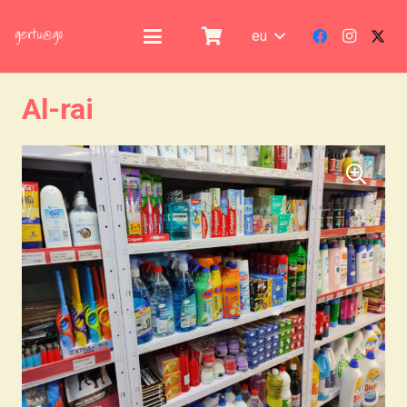
eu
Al-rai