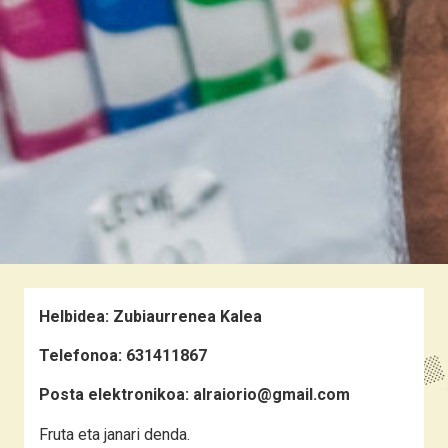
Helbidea:
Zubiaurrenea Kalea
Telefonoa:
631411867
Posta elektronikoa:
alraiorio@gmail.com
Fruta eta janari denda.