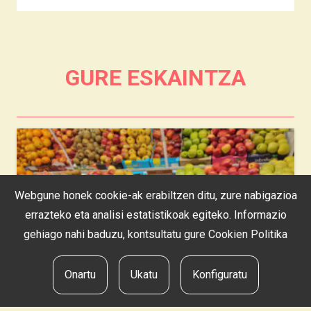
GURE ESKAINTZA
Webgune honek cookie-ak erabiltzen ditu, zure nabigazioa
errazteko eta analisi estatistikoak egiteko. Informazio
gehiago nahi baduzu, kontsultatu gure
Cookien Politika
Fruta eta barazkiak
AL-RAI
Onartu
Ukatu
Konfiguratu