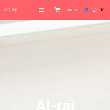
eu
Al-rai