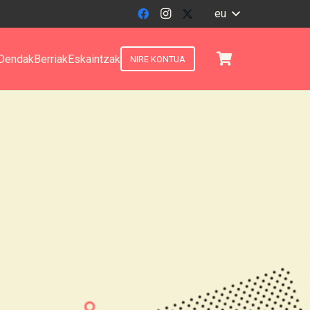
eu
Dendak
Berriak
Eskaintzak
NIRE KONTUA