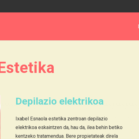
Estetika
Depilazio elektrikoa
Ixabel Esnaola estetika zentroan depilazio
elektrikoa eskaintzen da, hau da, ilea behin betiko
kentzeko tratamendua. Bere propietateak direla