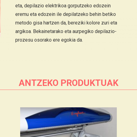
eta, depilazio elektrikoa gorputzeko edozein
eremu eta edozein ile depilatzeko behin betiko
metodo gisa hartzen da, bereziki kolore zuri eta
argikoa. Bekainetarako eta aurpegiko depilazio-
prozesu osorako ere egokia da.
ANTZEKO PRODUKTUAK