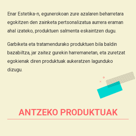
Enar Estetika-n, egunerokoan zure azalaren beharretara
egokitzen den zainketa pertsonalizatua aurrera eraman
ahal izateko, produktuen salmenta eskaintzen dugu.
Garbiketa eta tratamendurako produktuen bila baldin
bazabiltza, jar zaitez gurekin harremanetan, eta zuretzat
egokienak diren produktuak aukeratzen lagunduko
dizugu.
ANTZEKO PRODUKTUAK