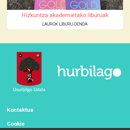
Hizkuntza akademietako liburuak
LAUROK LIBURU-DENDA
Kontaktua
Cookie