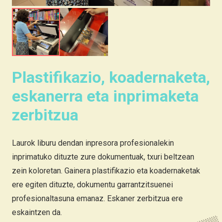
Plastifikazio, koadernaketa,
eskanerra eta inprimaketa
zerbitzua
Laurok liburu dendan inpresora profesionalekin
inprimatuko dituzte zure dokumentuak, txuri beltzean
zein koloretan. Gainera plastifikazio eta koadernaketak
ere egiten dituzte, dokumentu garrantzitsuenei
profesionaltasuna emanaz. Eskaner zerbitzua ere
eskaintzen da.