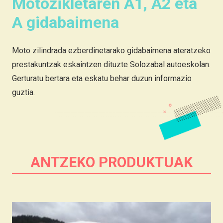
Motozikletaren A1, A2 eta
A gidabaimena
Moto zilindrada ezberdinetarako gidabaimena ateratzeko
prestakuntzak eskaintzen dituzte Solozabal autoeskolan.
Gerturatu bertara eta eskatu behar duzun informazio
guztia.
ANTZEKO PRODUKTUAK