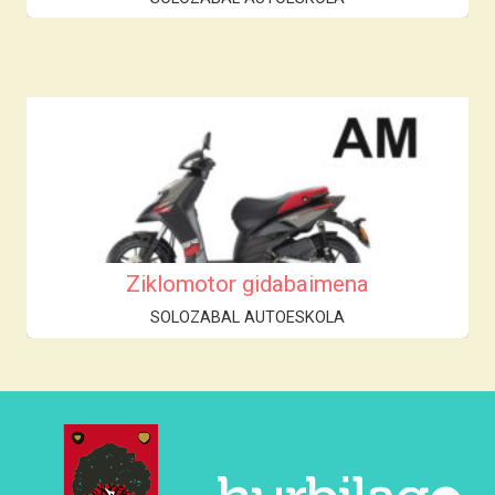
Ziklomotor gidabaimena
SOLOZABAL AUTOESKOLA