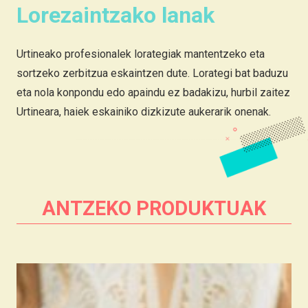
Lorezaintzako lanak
Urtineako profesionalek lorategiak mantentzeko eta
sortzeko zerbitzua eskaintzen dute. Lorategi bat baduzu
eta nola konpondu edo apaindu ez badakizu, hurbil zaitez
Urtineara, haiek eskainiko dizkizute aukerarik onenak.
ANTZEKO PRODUKTUAK