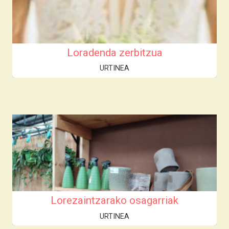
Loradenda zerbitzua
URTINEA
Lorezaintzarako osagarriak
URTINEA