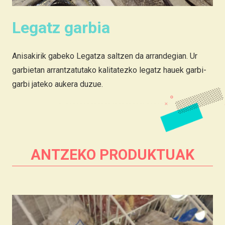
Legatz garbia
Anisakirik gabeko Legatza saltzen da arrandegian. Ur
garbietan arrantzatutako kalitatezko legatz hauek garbi-
garbi jateko aukera duzue.
ANTZEKO PRODUKTUAK