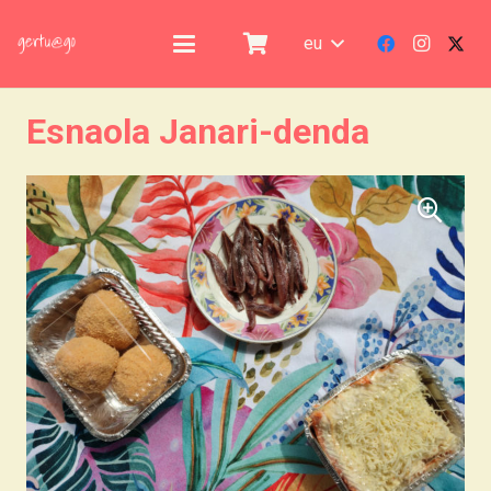
eu
Esnaola Janari-denda