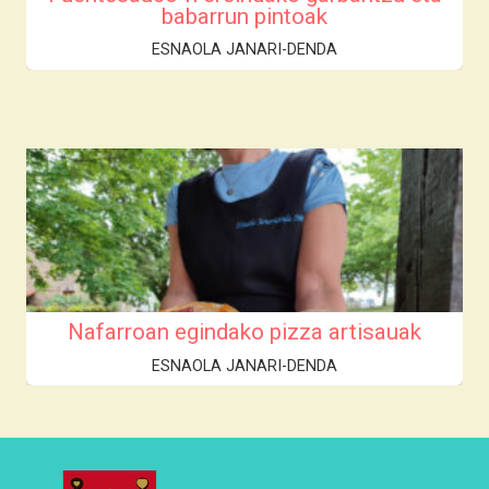
babarrun pintoak
ESNAOLA JANARI-DENDA
Nafarroan egindako pizza artisauak
ESNAOLA JANARI-DENDA