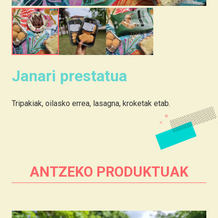
Janari prestatua
Tripakiak, oilasko errea, lasagna, kroketak etab.
ANTZEKO PRODUKTUAK