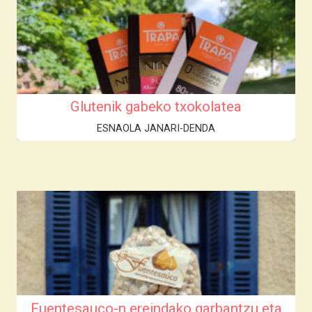
Glutenik gabeko txokolatea
ESNAOLA JANARI-DENDA
Fuentesauco-n ereindako garbantzu eta