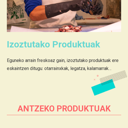
Izoztutako Produktuak
Eguneko arrain freskoaz gain, izoztutako produktuak ere
eskaintzen ditugu: otarrainxkak, legatza, kalamarrak…
ANTZEKO PRODUKTUAK