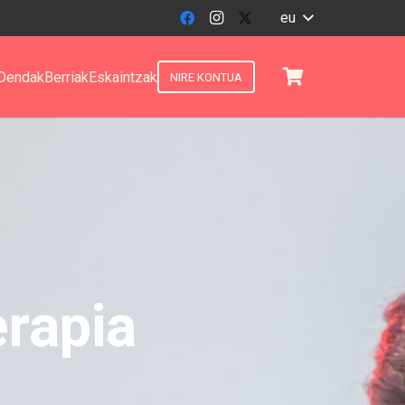
eu
Dendak
Berriak
Eskaintzak
NIRE KONTUA
erapia