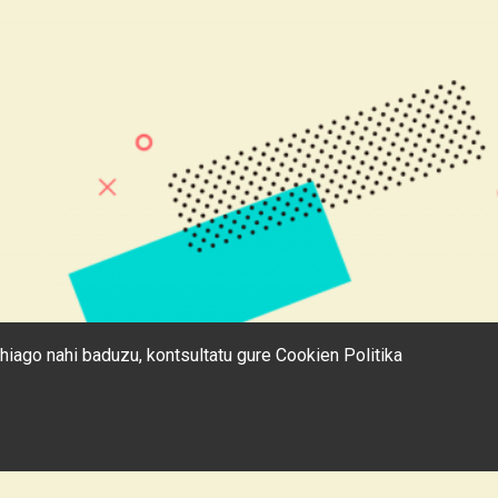
ehiago nahi baduzu, kontsultatu gure
Cookien Politika