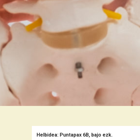
Helbidea:
Puntapax 6B, bajo ezk.